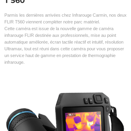
T 560
Parmis les dernières arrivées chez Infrarouge Carmin, nos deux
FLIR T560 viennent compléter notre parc matériel.
Cette caméra est issue de la nouvelle gamme de caméra
infrarouge FLIR destinée aux professionnels, mise au point
automatique améliorée, écran tactile réactif et intuitif, résolution
Ultramax, tout est réuni dans cette caméra pour vous proposer
un service haut de gamme en prestation de thermographie
infrarouge.