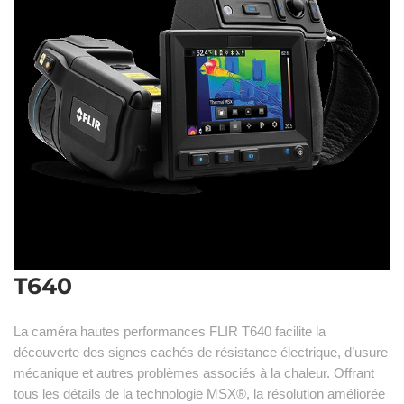
T640
La caméra hautes performances FLIR T640 facilite la
découverte des signes cachés de résistance électrique, d’usure
mécanique et autres problèmes associés à la chaleur. Offrant
tous les détails de la technologie MSX®, la résolution améliorée