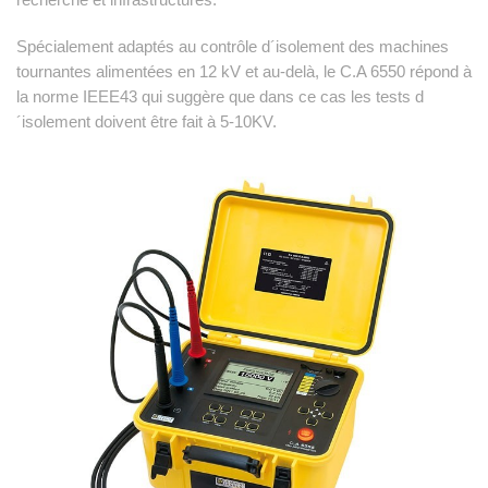
Spécialement adaptés au contrôle d´isolement des machines
tournantes alimentées en 12 kV et au-delà, le C.A 6550 répond à
la norme IEEE43 qui suggère que dans ce cas les tests d
´isolement doivent être fait à 5-10KV.