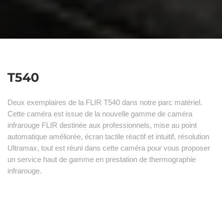
T540
Deux exemplaires de la FLIR T540 dans notre parc matériel.
Cette caméra est issue de la nouvelle gamme de caméra
infrarouge FLIR destinée aux professionnels, mise au point
automatique améliorée, écran tactile réactif et intuitif, résolution
Ultramax, tout est réuni dans cette caméra pour vous proposer
un service haut de gamme en prestation de thermographie
infrarouge.