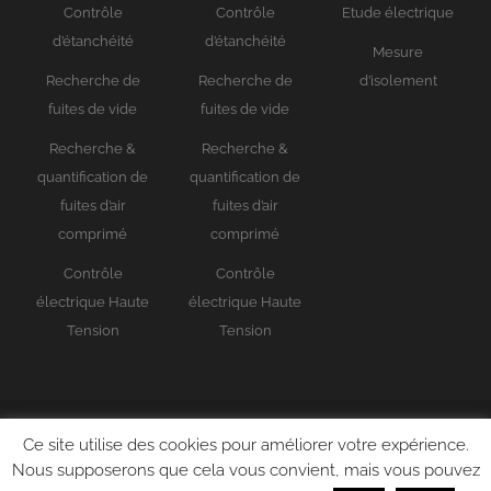
Contrôle
Contrôle
Etude électrique
d’étanchéité
d’étanchéité
Mesure
Recherche de
Recherche de
d’isolement
fuites de vide
fuites de vide
Recherche &
Recherche &
quantification de
quantification de
fuites d’air
fuites d’air
comprimé
comprimé
Contrôle
Contrôle
électrique Haute
électrique Haute
Tension
Tension
Ce site utilise des cookies pour améliorer votre expérience.
© 2026 - Infrarouge Carmin
Nous supposerons que cela vous convient, mais vous pouvez
Webdesign
Tony Oheix