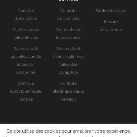
Contrôle
Contrôle
Etude électrique
d’étanchéité
d’étanchéité
Mesure
Recherche de
Recherche de
d’isolement
fuites de vide
fuites de vide
Recherche &
Recherche &
quantification de
quantification de
fuites d’air
fuites d’air
comprimé
comprimé
Contrôle
Contrôle
électrique Haute
électrique Haute
Tension
Tension
Ce site utilise des cookies pour améliorer votre expérience.
© 2026 - Infrarouge Carmin